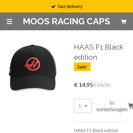
fast delivery
Ga
direct
MOOS RACING CAPS
naar
de
hoofdinhoud
HAAS F1 Black
edition
Sale!
€ 14,95
€ 24,95
In
winkelwagen
HAAS F1 Black edition